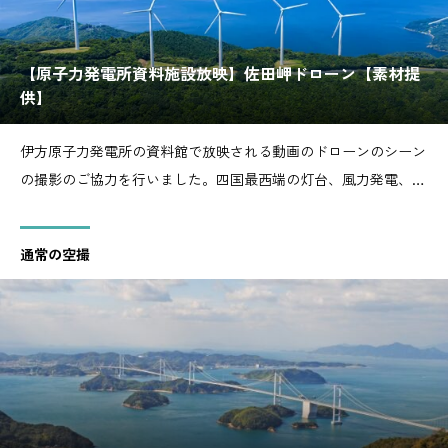
【原子力発電所資料施設放映】佐田岬ドローン【素材提
供】
伊方原子力発電所の資料館で放映される動画のドローンのシーン
の撮影のご協力を行いました。四国最西端の灯台、風力発電、そ
の他町並みなど佐田岬の色々な場所からドローンを飛行させまし
た。今回提供した素材とは違いますが、佐田岬方面を撮影した動
通常の空撮
画がありますのでご覧ください。空撮事例1つ