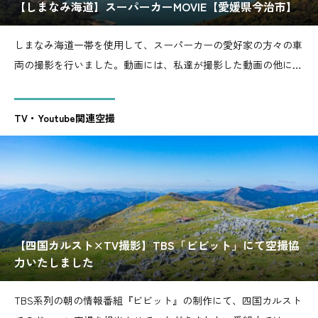
【しまなみ海道】スーパーカーMOVIE【愛媛県今治市】
しまなみ海道一帯を使用して、スーパーカーの愛好家の方々の車
両の撮影を行いました。動画には、私達が撮影した動画の他に、
オーナー様が直接撮影した持ち込みの動画も使用しました。ドロ
ーンはMavic2ProとMavic2Zoomを使用しました。しまなみ海道に
TV・Youtube関連空撮
近づきすぎての撮影は危険なので、そういう箇所では
【四国カルスト×TV撮影】TBS「ビビット」にて空撮協
力いたしました
TBS系列の朝の情報番組『ビビット』の制作にて、四国カルスト