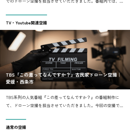
でのドローン空撮を担当させていただきました。番組内では、四
国の大自然を紹介するコーナーの一環として、四国カルストの雄
大な風景を上空から撮影し、放送映像に使用されました。四国カ
TV・Youtube関連空撮
ルストは、愛媛県と高知県の県境にまたがる日本三大カルストの
ひとつ
TBS『この差ってなんですか？』古民家ドローン空撮｜
愛媛・西条市
TBS系列の人気番組『この差ってなんですか？』の番組制作に
て、ドローン空撮を担当させていただきました。今回の空撮で
は、愛媛県西条市の古民家の上空から撮影し、番組内で使用され
る素材としてご提供しました。主に古民家の周りの撮影、古民家
通常の空撮
が小高い場所にあるのでその場所からの西条市内の様子、また山