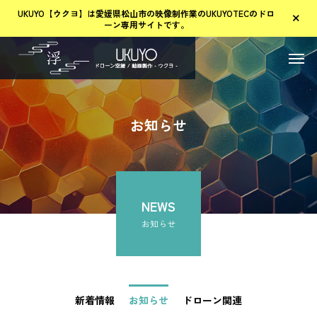
UKUYO【ウクヨ】は愛媛県松山市の映像制作業のUKUYOTECのドロ
ーン専用サイトです。
お
知
ら
せ
NEWS
お知らせ
新着情報
お知らせ
ドローン関連